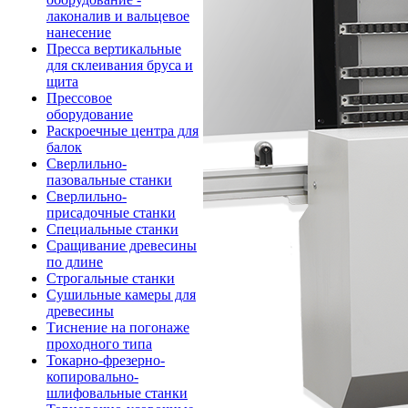
лаконалив и вальцевое
нанесение
Пресса вертикальные
для склеивания бруса и
щита
Прессовое
оборудование
Раскроечные центра для
балок
Сверлильно-
пазовальные станки
Сверлильно-
присадочные станки
Специальные станки
Сращивание древесины
по длине
Строгальные станки
Сушильные камеры для
древесины
Тиснение на погонаже
проходного типа
Токарно-фрезерно-
копировально-
шлифовальные станки