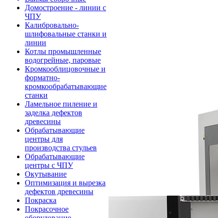
Домостроение - линии с
ЧПУ
Калибровально-
шлифовальные станки и
линии
Котлы промышленные
водогрейные, паровые
Кромкооблицовочные и
форматно-
кромкообрабатывающие
станки
Ламельное пиление и
заделка дефектов
древесины
Обрабатывающие
центры для
производства стульев
Обрабатывающие
центры с ЧПУ
Окутывание
Оптимизация и вырезка
дефектов древесины
Покраска
Покрасочное
оборудование -