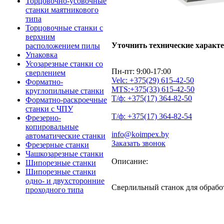
Торцовочно-усовочные
станки маятникового
типа
Торцовочные станки с
верхним
Уточнить технические характ
расположением пилы
Упаковка
Усозарезные станки со
Пн-пт: 9:00-17:00
сверлением
Velc:
+375(29)
615-42-50
Форматно-
MTS:
+375(33)
615-42-50
круглопильные станки
Т/ф:
+375(17)
364-82-50
Форматно-раскроечные
станки с ЧПУ
Т/ф:
+375(17)
364-82-54
Фрезерно-
копировальные
info@koimpex.by
автоматические станки
Заказать звонок
Фрезерные станки
Чашкозарезные станки
Описание:
Шипорезные станки
Шипорезные станки
одно- и двухсторонние
Сверлильный станок для обрабо
проходного типа