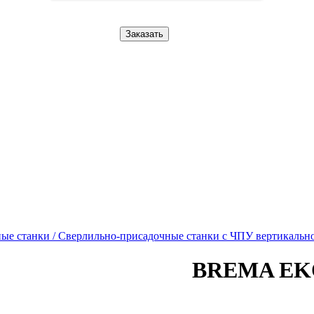
Заказать
ые станки /
Сверлильно-присадочные станки с ЧПУ вертикально
BREMA EKO