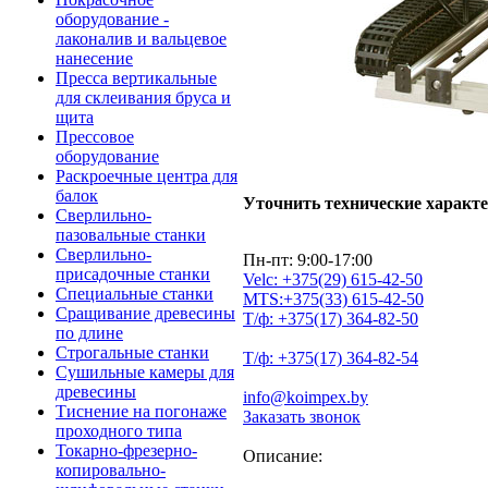
оборудование -
лаконалив и вальцевое
нанесение
Пресса вертикальные
для склеивания бруса и
щита
Прессовое
оборудование
Раскроечные центра для
балок
Уточнить технические характ
Сверлильно-
пазовальные станки
Сверлильно-
Пн-пт: 9:00-17:00
присадочные станки
Velc:
+375(29)
615-42-50
Специальные станки
MTS:
+375(33)
615-42-50
Сращивание древесины
Т/ф:
+375(17)
364-82-50
по длине
Строгальные станки
Т/ф:
+375(17)
364-82-54
Сушильные камеры для
древесины
info@koimpex.by
Тиснение на погонаже
Заказать звонок
проходного типа
Токарно-фрезерно-
Описание:
копировально-