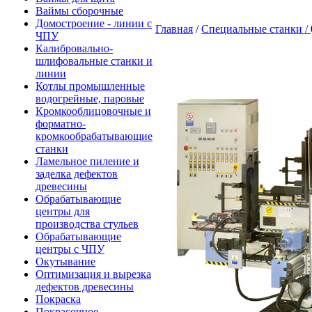
Ваймы сборочные
Домостроение - линии с
Главная
/
Специальные станки /
ЧПУ
Калибровально-
шлифовальные станки и
линии
Котлы промышленные
водогрейные, паровые
Кромкооблицовочные и
форматно-
кромкообрабатывающие
станки
Ламельное пиление и
заделка дефектов
древесины
Обрабатывающие
центры для
производства стульев
Обрабатывающие
центры с ЧПУ
Окутывание
Оптимизация и вырезка
дефектов древесины
Покраска
Покрасочное