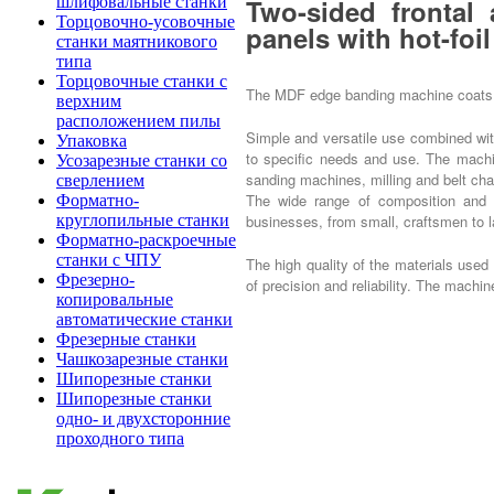
Two-sided frontal
шлифовальные станки
Торцовочно-усовочные
panels with hot-foi
станки маятникового
типа
Торцовочные станки с
The MDF edge banding machine coats a
верхним
расположением пилы
Simple and versatile use combined wit
Упаковка
to specific needs and use. The machine
Усозарезные станки со
sanding machines, milling and belt cha
сверлением
The wide range of composition and p
Форматно-
businesses, from small, craftsmen to l
круглопильные станки
Форматно-раскроечные
станки с ЧПУ
The high quality of the materials used 
Фрезерно-
of precision and reliability. The machin
копировальные
автоматические станки
Фрезерные станки
Чашкозарезные станки
Шипорезные станки
Шипорезные станки
одно- и двухсторонние
проходного типа