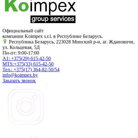
Официальный сайт
компании Koimpex s.r.l. в Республике Беларусь.
Республика Беларусь, 223028 Минский р-н, аг. Ждановичи,
ул. Кольцевая, 5Д
Пн-пт: 9:00-17:00
A1:
+375(29)
615-42-50
MTS:
+375(33)
615-42-50
Тел.:
+375(17)
364-82-50/54
info@koimpex.by
Заказать звонок