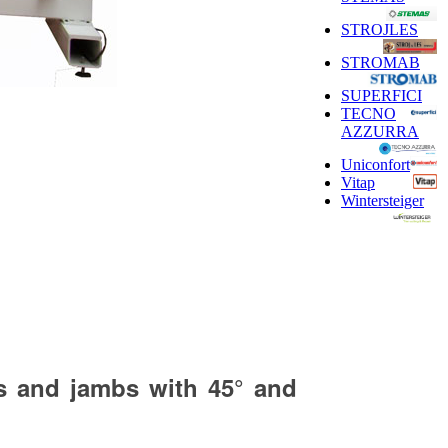
STROJLES
STROMAB
SUPERFICI
TECNO
AZZURRA
Uniconfort
Vitap
Wintersteiger
es and jambs with 45° and