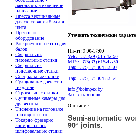
лаконалив и вальцевое
нанесение
Пресса вертикальные
для склеивания бруса и
щита
Прессовое
Уточнить технические характ
оборудование
Раскроечные центра для
балок
Пн-пт: 9:00-17:00
Сверлильно-
Velc:
+375(29)
615-42-50
пазовальные станки
MTS:
+375(33)
615-42-50
Сверлильно-
Т/ф:
+375(17)
364-82-50
присадочные станки
Специальные станки
Т/ф:
+375(17)
364-82-54
Сращивание древесины
по длине
info@koimpex.by
Строгальные станки
Заказать звонок
Сушильные камеры для
древесины
Описание:
Тиснение на погонаже
проходного типа
Semi-automatic wor
Токарно-фрезерно-
90° joints.
копировально-
шлифовальные станки