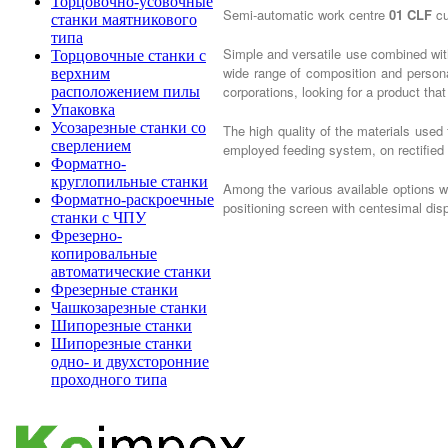
Торцовочно-усовочные
Semi-automatic work centre
01 CLF
cu
станки маятникового
типа
Simple and versatile use combined wit
Торцовочные станки с
wide range of composition and persona
верхним
corporations, looking for a product tha
расположением пилы
Упаковка
Усозарезные станки со
The high quality of the materials used 
сверлением
employed feeding system, on rectified
Форматно-
круглопильные станки
Among the various available options we
Форматно-раскроечные
positioning screen with centesimal dis
станки с ЧПУ
Фрезерно-
копировальные
автоматические станки
Фрезерные станки
Чашкозарезные станки
Шипорезные станки
Шипорезные станки
одно- и двухсторонние
проходного типа