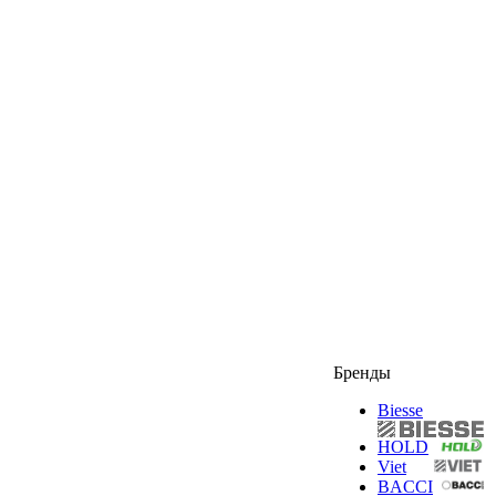
Бренды
Biesse
HOLD
Viet
BACCI