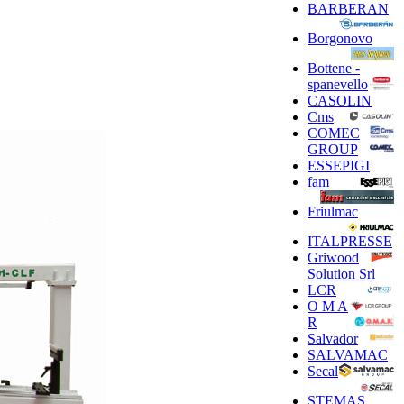
BARBERAN
Borgonovo
Bottene -
spanevello
CASOLIN
Cms
COMEC
GROUP
ESSEPIGI
fam
Friulmac
ITALPRESSE
Griwood
Solution Srl
LCR
O M A
R
Salvador
SALVAMAC
Secal
STEMAS