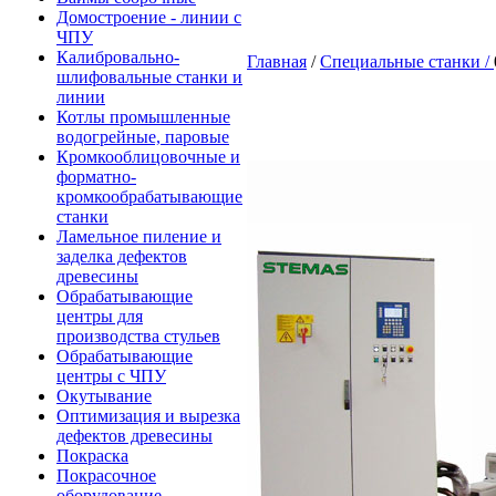
Домостроение - линии с
ЧПУ
Калибровально-
Главная
/
Специальные станки /
шлифовальные станки и
линии
Котлы промышленные
водогрейные, паровые
Кромкооблицовочные и
форматно-
кромкообрабатывающие
станки
Ламельное пиление и
заделка дефектов
древесины
Обрабатывающие
центры для
производства стульев
Обрабатывающие
центры с ЧПУ
Окутывание
Оптимизация и вырезка
дефектов древесины
Покраска
Покрасочное
оборудование -