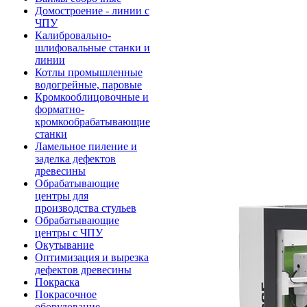
Домостроение - линии с
ЧПУ
Калибровально-
шлифовальные станки и
линии
Котлы промышленные
водогрейные, паровые
Кромкооблицовочные и
форматно-
кромкообрабатывающие
станки
Ламельное пиление и
заделка дефектов
древесины
Обрабатывающие
центры для
производства стульев
Обрабатывающие
центры с ЧПУ
Окутывание
Оптимизация и вырезка
дефектов древесины
Покраска
Покрасочное
оборудование -