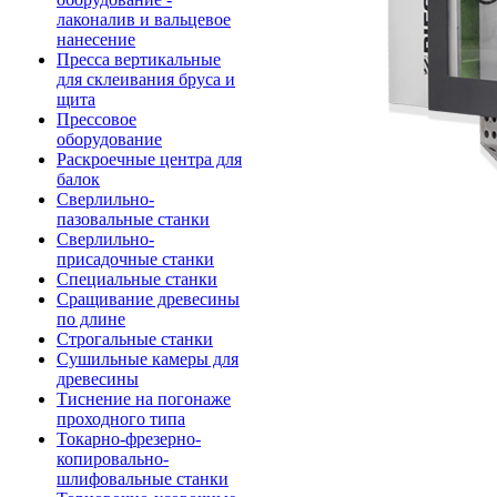
лаконалив и вальцевое
нанесение
Пресса вертикальные
для склеивания бруса и
щита
Прессовое
оборудование
Раскроечные центра для
балок
Сверлильно-
пазовальные станки
Сверлильно-
присадочные станки
Специальные станки
Сращивание древесины
по длине
Строгальные станки
Сушильные камеры для
древесины
Тиснение на погонаже
проходного типа
Токарно-фрезерно-
копировально-
шлифовальные станки