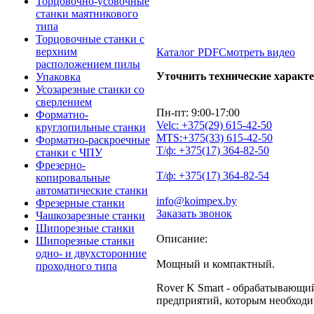
Торцовочно-усовочные
станки маятникового
типа
Торцовочные станки с
верхним
Каталог PDF
Смотреть видео
расположением пилы
Уточнить технические характ
Упаковка
Усозарезные станки со
сверлением
Пн-пт: 9:00-17:00
Форматно-
Velc:
+375(29)
615-42-50
круглопильные станки
MTS:
+375(33)
615-42-50
Форматно-раскроечные
Т/ф:
+375(17)
364-82-50
станки с ЧПУ
Фрезерно-
Т/ф:
+375(17)
364-82-54
копировальные
автоматические станки
info@koimpex.by
Фрезерные станки
Заказать звонок
Чашкозарезные станки
Шипорезные станки
Описание:
Шипорезные станки
одно- и двухсторонние
Мощный и компактный.
проходного типа
Rover K Smart - обрабатывающи
предприятий, которым необходи