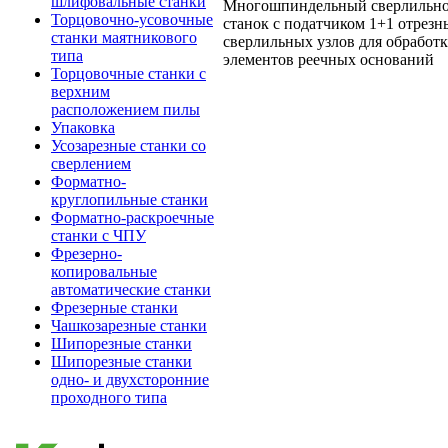
шлифовальные станки
Многошпиндельный сверлильно
Торцовочно-усовочные
станок с податчиком 1+1 отрезн
станки маятникового
сверлильных узлов для обработ
типа
элементов реечных оснований
Торцовочные станки с
верхним
расположением пилы
Упаковка
Усозарезные станки со
сверлением
Форматно-
круглопильные станки
Форматно-раскроечные
станки с ЧПУ
Фрезерно-
копировальные
автоматические станки
Фрезерные станки
Чашкозарезные станки
Шипорезные станки
Шипорезные станки
одно- и двухсторонние
проходного типа