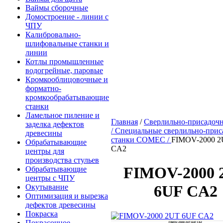
Ваймы сборочные
Домостроение - линии с
ЧПУ
Калибровально-
шлифовальные станки и
линии
Котлы промышленные
водогрейные, паровые
Кромкооблицовочные и
форматно-
кромкообрабатывающие
станки
Ламельное пиление и
Главная
/
Сверлильно-присадочн
заделка дефектов
/
Специальные сверлильно-прис
древесины
станки COMEC /
FIMOV-2000 2
Обрабатывающие
CA2
центры для
производства стульев
FIMOV-2000 
Обрабатывающие
центры с ЧПУ
6UF CA2
Окутывание
Оптимизация и вырезка
дефектов древесины
Покраска
Покрасочное