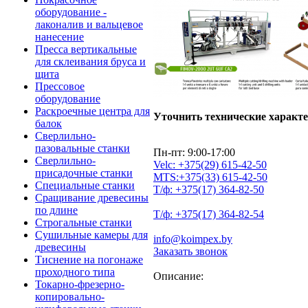
оборудование -
лаконалив и вальцевое
нанесение
Пресса вертикальные
для склеивания бруса и
щита
Прессовое
оборудование
Раскроечные центра для
Уточнить технические характ
балок
Сверлильно-
пазовальные станки
Пн-пт: 9:00-17:00
Сверлильно-
Velc:
+375(29)
615-42-50
присадочные станки
MTS:
+375(33)
615-42-50
Специальные станки
Т/ф:
+375(17)
364-82-50
Сращивание древесины
по длине
Т/ф:
+375(17)
364-82-54
Строгальные станки
Сушильные камеры для
info@koimpex.by
древесины
Заказать звонок
Тиснение на погонаже
проходного типа
Описание:
Токарно-фрезерно-
копировально-