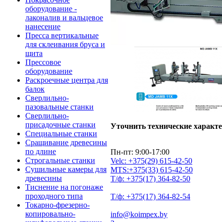
оборудование -
лаконалив и вальцевое
нанесение
Пресса вертикальные
для склеивания бруса и
щита
Прессовое
оборудование
Раскроечные центра для
балок
Сверлильно-
пазовальные станки
Сверлильно-
присадочные станки
Уточнить технические характ
Специальные станки
Сращивание древесины
по длине
Пн-пт: 9:00-17:00
Строгальные станки
Velc:
+375(29)
615-42-50
Сушильные камеры для
MTS:
+375(33)
615-42-50
древесины
Т/ф:
+375(17)
364-82-50
Тиснение на погонаже
проходного типа
Т/ф:
+375(17)
364-82-54
Токарно-фрезерно-
копировально-
info@koimpex.by