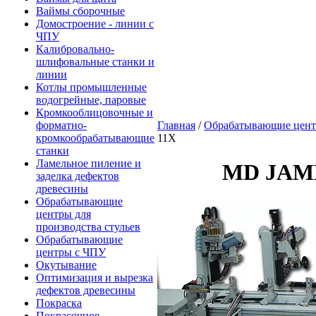
Ваймы сборочные
Домостроение - линии с
ЧПУ
Калибровально-
шлифовальные станки и
линии
Котлы промышленные
водогрейные, паровые
Кромкооблицовочные и
форматно-
Главная
/
Обрабатывающие цент
кромкообрабатывающие
11X
станки
Ламельное пиление и
MD JAM
заделка дефектов
древесины
Обрабатывающие
центры для
производства стульев
Обрабатывающие
центры с ЧПУ
Окутывание
Оптимизация и вырезка
дефектов древесины
Покраска
Покрасочное