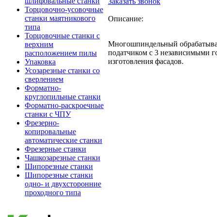
шлифовальные станки
Заказать звонок
Торцовочно-усовочные
станки маятникового
Описание:
типа
Торцовочные станки с
Многошпиндельный обрабатыва
верхним
податчиком с 3 независимыми г
расположением пилы
изготовления фасадов.
Упаковка
Усозарезные станки со
сверлением
Форматно-
круглопильные станки
Форматно-раскроечные
станки с ЧПУ
Фрезерно-
копировальные
автоматические станки
Фрезерные станки
Чашкозарезные станки
Шипорезные станки
Шипорезные станки
одно- и двухсторонние
проходного типа