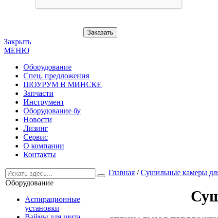
Заказать
Закрыть
МЕНЮ
Оборудование
Спец. предложения
ШОУРУМ В МИНСКЕ
Запчасти
Инструмент
Оборудование бу
Новости
Лизинг
Сервис
О компании
Контакты
Главная
/
Сушильные камеры для
Оборудование
Суш
Аспирационные
установки
Ваймы для щита