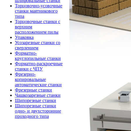
шлифовальные станки
Торцовочно-усовочные
станки маятникового
типа
Торцовочные станки с
верхним
расположением пилы
Упаковка
Усозарезные станки со
сверлением
Форматно-
круглопильные станки
Форматно-раскроечные
станки с ЧПУ
Фрезерно-
копировальные
автоматические станки
Фрезерные станки
Чашкозарезные станки
Шипорезные станки
Шипорезные станки
одно- и двухсторонние
проходного типа