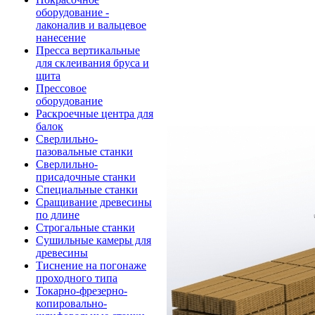
оборудование -
лаконалив и вальцевое
нанесение
Пресса вертикальные
для склеивания бруса и
щита
Прессовое
оборудование
Раскроечные центра для
балок
Сверлильно-
пазовальные станки
Сверлильно-
присадочные станки
Специальные станки
Сращивание древесины
по длине
Строгальные станки
Сушильные камеры для
древесины
Тиснение на погонаже
проходного типа
Токарно-фрезерно-
копировально-