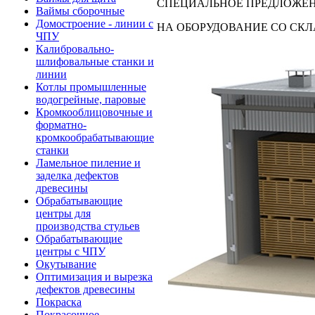
СПЕЦИАЛЬНОЕ ПРЕДЛОЖЕ
Ваймы сборочные
Домостроение - линии с
НА ОБОРУДОВАНИЕ СО СКЛА
ЧПУ
Калибровально-
Посмотреть предложения
шлифовальные станки и
линии
Котлы промышленные
водогрейные, паровые
Кромкооблицовочные и
форматно-
кромкообрабатывающие
станки
Ламельное пиление и
заделка дефектов
древесины
Обрабатывающие
центры для
производства стульев
Обрабатывающие
центры с ЧПУ
Окутывание
Оптимизация и вырезка
дефектов древесины
Покраска
Покрасочное